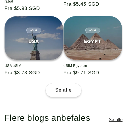
rabat
Almindelig
Fra $5.45 SGD
Almindelig
Fra $5.93 SGD
pris
pris
USA eSIM
eSIM Egypten
Almindelig
Fra $3.73 SGD
Almindelig
Fra $9.71 SGD
pris
pris
Se alle
Flere blogs anbefales
Se alle