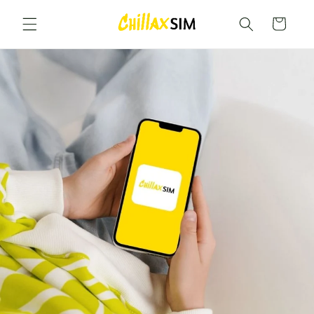
Gå til
indhold
Vogn