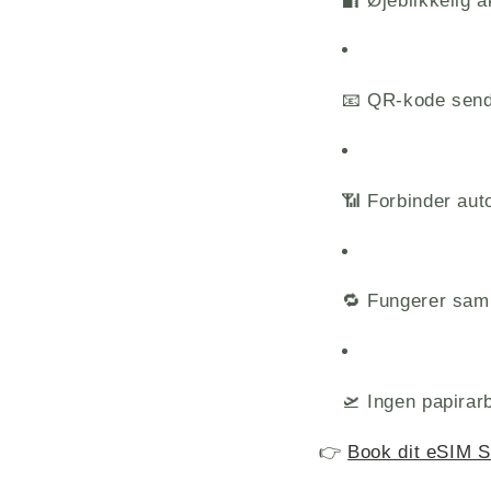
🔐 Øjeblikkelig a
📧 QR-kode sendt
📶 Forbinder aut
🔁 Fungerer sam
🛫 Ingen papirarbe
👉
Book dit eSIM 