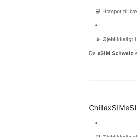
💻 Hotspot til b
📡 Øjeblikkeligt 
De
eSIM Schweiz
e
ChillaxSIM
eSI