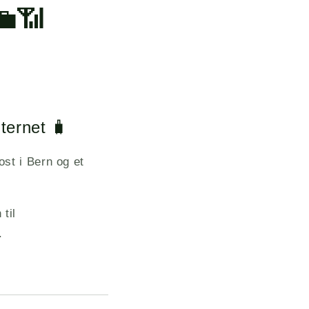
💼📶
ternet 🧳
st i Bern og et
til
.