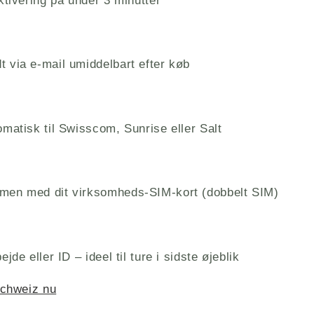
ktivering på under 3 minutter
 via e-mail umiddelbart efter køb
omatisk til Swisscom, Sunrise eller Salt
men med dit virksomheds-SIM-kort (dobbelt SIM)
jde eller ID – ideel til ture i sidste øjeblik
Schweiz nu