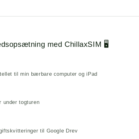
edsopsætning med
ChillaxSIM
🖥️
tellet til min bærbare computer og iPad
r under togturen
iftskvitteringer til Google Drev