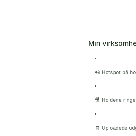
Min virksomh
📲 Hotspot på ho
🎥 Holdene ringe
🧾 Uploadede udg