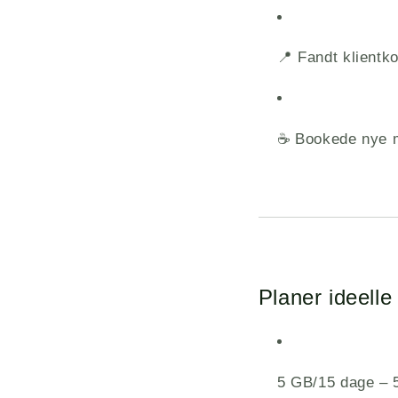
📍 Fandt klient
☕ Bookede nye m
Planer ideelle 
5 GB/15 dage – 