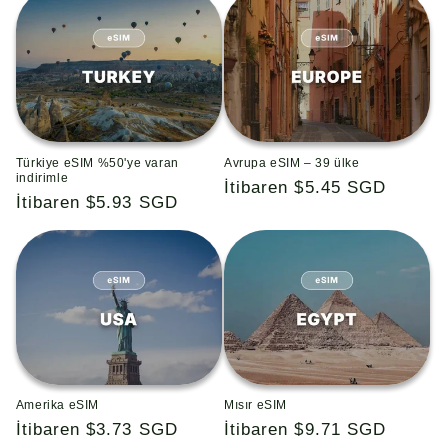
Türkiye eSIM %50'ye varan
Avrupa eSIM – 39 ülke
indirimle
Normal
İtibaren $5.45 SGD
Normal
İtibaren $5.93 SGD
fiyat
fiyat
Amerika eSIM
Mısır eSIM
Normal
İtibaren $3.73 SGD
Normal
İtibaren $9.71 SGD