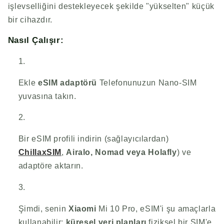
işlevselliğini destekleyecek şekilde "yükselten" küçük
bir cihazdır.
Nasıl Çalışır:
Ekle
eSIM adaptörü
Telefonunuzun Nano-SIM
yuvasına takın.
Bir eSIM profili indirin (sağlayıcılardan)
ChillaxSIM
,
Airalo, Nomad veya Holafly
) ve
adaptöre aktarın.
Şimdi, senin
Xiaomi
Mi 10 Pro, eSIM'i şu amaçlarla
kullanabilir:
küresel veri planları
fiziksel bir SIM'e