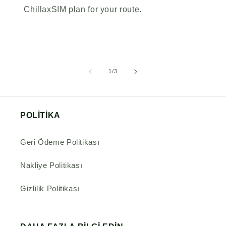
ChillaxSIM plan for your route.
ile
1
/
3
ilgili
POLİTİKA
Geri Ödeme Politikası
Nakliye Politikası
Gizlilik Politikası