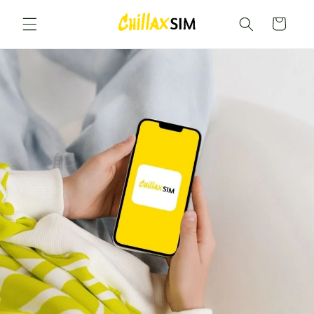
İçeriğe
atla
Sepet