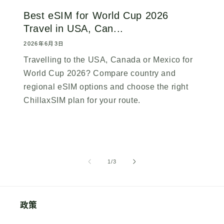
Best eSIM for World Cup 2026
Travel in USA, Can...
2026年6月3日
Travelling to the USA, Canada or Mexico for
World Cup 2026? Compare country and
regional eSIM options and choose the right
ChillaxSIM plan for your route.
/
1
/
3
政策