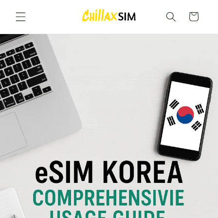
購
跳至內
容
物
車