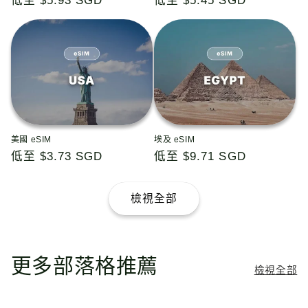
定
低至 $5.93 SGD
定
低至 $5.45 SGD
價
價
美國 eSIM
埃及 eSIM
定
低至 $3.73 SGD
定
低至 $9.71 SGD
價
價
檢視全部
更多部落格推薦
檢視全部