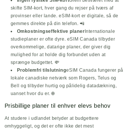
Ingen fysiske SIM-kort
Glem besværet med at
skifte SIM-kort, hver gang du rejser på tværs af
provinser eller lande. eSIM-kort er digitale, så de
gemmes direkte på din telefon. 📲
Omkostningseffektive planer
Internationale
studieplaner er ofte dyre. eSIM Canada tilbyder
overkommelige, datarige planer, der giver dig
mulighed for at holde dig forbundet uden at
sprænge budgettet. 💸
Problemfri tilslutning
eSIM Canada fungerer på
lokale canadiske netværk som Rogers, Telus og
Bell og tilbyder hurtig og pålidelig datadækning,
uanset hvor du er. 🌐
Prisbillige planer til enhver elevs behov
At studere i udlandet betyder at budgettere
omhyggeligt, og det er ofte ikke det mest