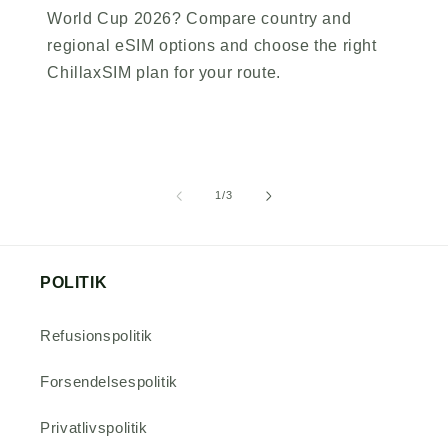
World Cup 2026? Compare country and
regional eSIM options and choose the right
ChillaxSIM plan for your route.
af
1
/
3
POLITIK
Refusionspolitik
Forsendelsespolitik
Privatlivspolitik