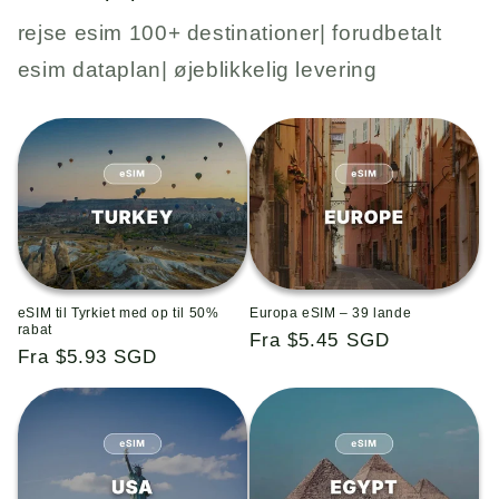
rejse esim 100+ destinationer| forudbetalt
esim dataplan| øjeblikkelig levering
eSIM til Tyrkiet med op til 50%
Europa eSIM – 39 lande
rabat
Almindelig
Fra $5.45 SGD
Almindelig
Fra $5.93 SGD
pris
pris