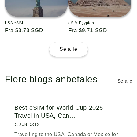
USA eSIM
eSIM Egypten
Almindelig
Fra $3.73 SGD
Almindelig
Fra $9.71 SGD
pris
pris
Se alle
Flere blogs anbefales
Se alle
Best eSIM for World Cup 2026
Travel in USA, Can...
3. JUNI 2026
Travelling to the USA, Canada or Mexico for