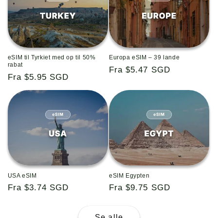
eSIM til Tyrkiet med op til 50%
Europa eSIM – 39 lande
rabat
Almindelig
Fra $5.47 SGD
Almindelig
Fra $5.95 SGD
pris
pris
USA eSIM
eSIM Egypten
Almindelig
Fra $3.74 SGD
Almindelig
Fra $9.75 SGD
pris
pris
Se alle