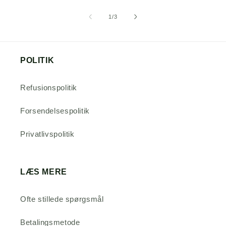
af
1
/
3
POLITIK
Refusionspolitik
Forsendelsespolitik
Privatlivspolitik
LÆS MERE
Ofte stillede spørgsmål
Betalingsmetode