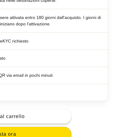
ta nelle destinazioni coperte.
ere attivata entro 180 giorni dall'acquisto. I giorni di
 iniziano dopo l'attivazione.
eKYC richiesto
ato
R via email in pochi minuti
al carrello
sta ora