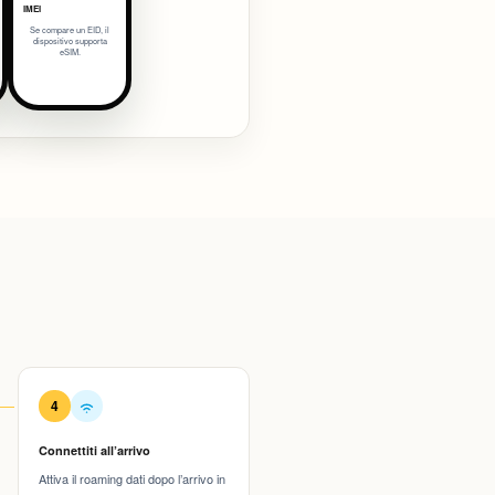
IMEI
Se compare un EID, il
dispositivo supporta
eSIM.
4
Connettiti all’arrivo
Attiva il roaming dati dopo l’arrivo in