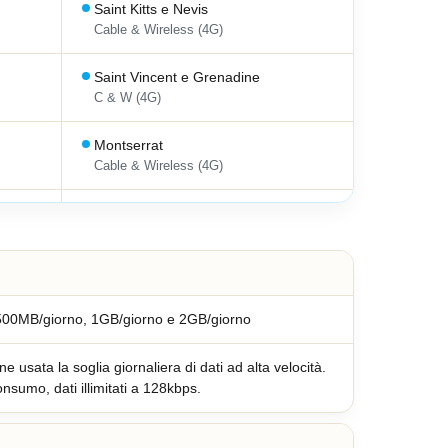
Saint Kitts e Nevis
Cable & Wireless (4G)
Saint Vincent e Grenadine
C & W (4G)
Montserrat
Cable & Wireless (4G)
Antille Olandesi
Setel (4G)
Panama
Cable (4G)
 500MB/giorno, 1GB/giorno e 2GB/giorno
e usata la soglia giornaliera di dati ad alta velocità.
onsumo, dati illimitati a 128kbps.