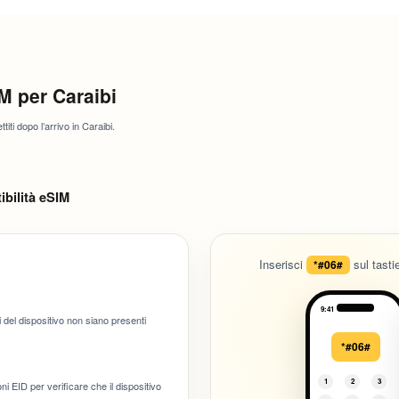
M per Caraibi
titi dopo l’arrivo in Caraibi.
ibilità eSIM
Inserisci
sul tasti
*#06#
9:41
 del dispositivo non siano presenti
*#06#
1
2
3
ni EID per verificare che il dispositivo