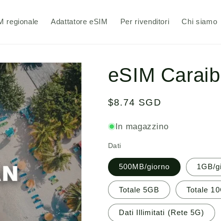
M regionale
Adattatore eSIM
Per rivenditori
Chi siamo
eSIM Caraib
Prezzo
$8.74 SGD
normale
In magazzino
Dati
500MB/giorno
1GB/g
Totale 5GB
Totale 1
Dati Illimitati (Rete 5G)