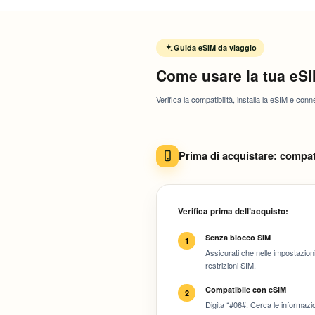
Guida eSIM da viaggio
Come usare la tua eSI
Verifica la compatibilità, installa la eSIM e connet
Prima di acquistare: compat
Verifica prima dell’acquisto:
Senza blocco SIM
1
Assicurati che nelle impostazioni
restrizioni SIM.
Compatibile con eSIM
2
Digita *#06#. Cerca le informazio