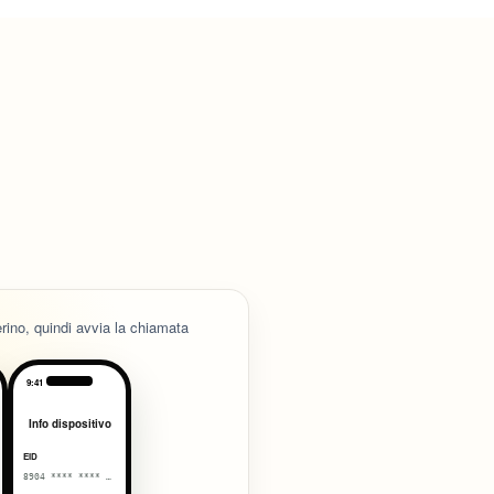
erino, quindi avvia la chiamata
9:41
Info dispositivo
EID
8904 **** **** 0038