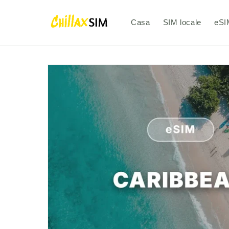
Vai
direttamente
ai contenuti
Casa
SIM locale
eSI
Passa alle
informazioni
sul prodotto