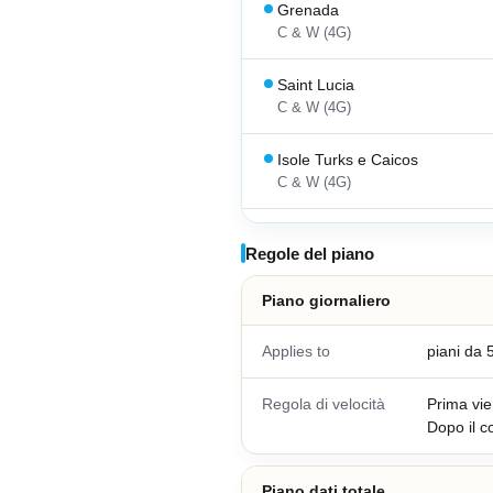
Grenada
C & W (4G)
Saint Lucia
C & W (4G)
Isole Turks e Caicos
C & W (4G)
Guyana Francese
Regole del piano
Bouygues / DigiCel (4G)
Piano giornaliero
El Salvador
Telef El Salvador (4G)
Applies to
piani da
Regola di velocità
Prima vien
Dopo il c
Piano dati totale