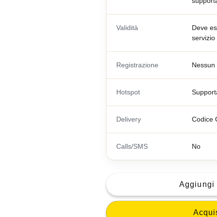
supporta
Validità
Deve ess
servizio
Registrazione
Nessun 
Hotspot
Support
Delivery
Codice Q
Calls/SMS
No
Aggiungi 
Acqui