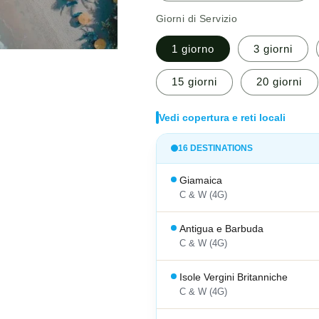
Giorni di Servizio
1 giorno
3 giorni
15 giorni
20 giorni
Vedi copertura e reti locali
16 DESTINATIONS
Giamaica
C & W (4G)
Antigua e Barbuda
C & W (4G)
Isole Vergini Britanniche
C & W (4G)