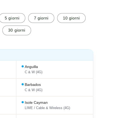
5 giorni
7 giorni
10 giorni
30 giorni
Anguilla
C & W (4G)
Barbados
C & W (4G)
Isole Cayman
LIME / Cable & Wireless (4G)