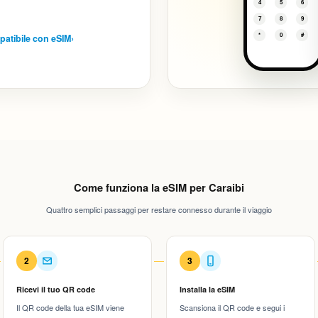
4
5
6
7
8
9
*
0
#
mpatibile con eSIM
›
Come funziona la eSIM per Caraibi
Quattro semplici passaggi per restare connesso durante il viaggio
2
3
Ricevi il tuo QR code
Installa la eSIM
Il QR code della tua eSIM viene
Scansiona il QR code e segui i